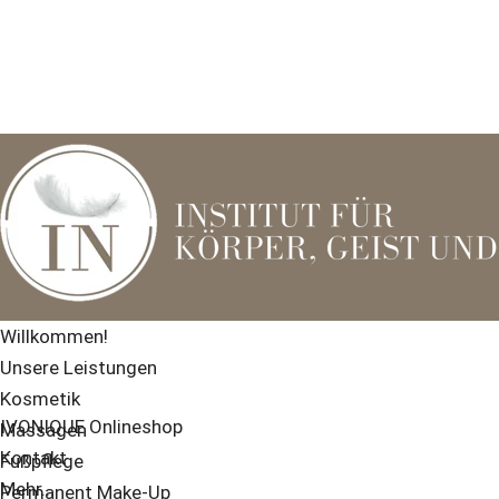
Willkommen!
Unsere Leistungen
Kosmetik
IVONIQUE Onlineshop
Massagen
Kontakt
Fußpflege
Mehr...
Permanent Make-Up